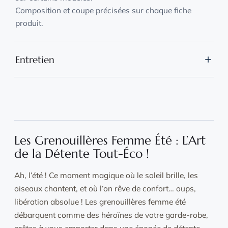
Composition et coupe précisées sur chaque fiche
produit.
Entretien
Lavage en machine à 30 °C, lessive douce, vêtement
retourné et placé dans un filet.
Séchage naturel à l'air libre, sans sèche-linge.
Repassage à basse température sur l'envers si
nécessaire.
Les Grenouillères Femme Été : L’Art
de la Détente Tout-Éco !
Ah, l’été ! Ce moment magique où le soleil brille, les
oiseaux chantent, et où l’on rêve de confort… oups,
libération absolue ! Les grenouillères femme été
débarquent comme des héroïnes de votre garde-robe,
prêtes à vous emporter dans une épopée de détente