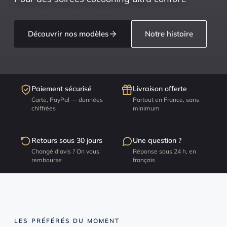
Découvrir nos modèles
Notre histoire
Paiement sécurisé
Livraison offerte
Carte, PayPal — données
Partout en France, sans
chiffrées
minimum
Retours sous 30 jours
Une question ?
Changé d'avis ? On vous
Réponse sous 24 h, en
rembourse
français
LES PRÉFÉRÉS DU MOMENT