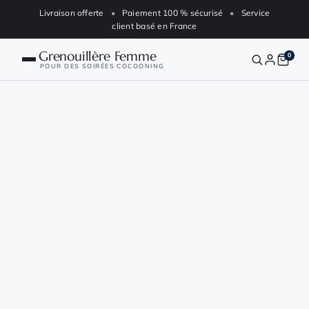
Aller au contenu
Livraison offerte
•
Paiement 100 % sécurisé
•
Service
client basé en France
Grenouillère Femme
0
POUR DES SOIRÉES COCOONING
Nos grenouillères
Blog
Animaux
Polaire
FAQ
Suivre ma commande