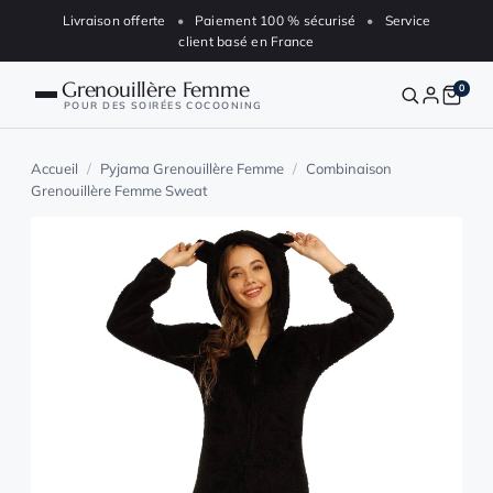
Aller au contenu
Livraison offerte
•
Paiement 100 % sécurisé
•
Service
client basé en France
Grenouillère Femme
0
POUR DES SOIRÉES COCOONING
Nos grenouillères
Accueil
/
Pyjama Grenouillère Femme
/
Combinaison
Grenouillère Femme Sweat
Blog
Animaux
Polaire
FAQ
Suivre ma commande