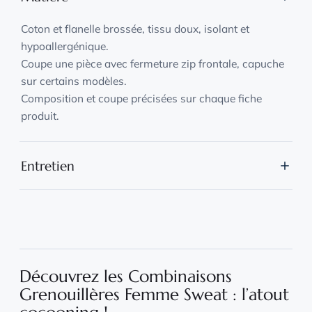
Coton et flanelle brossée, tissu doux, isolant et
hypoallergénique.
Coupe une pièce avec fermeture zip frontale, capuche
sur certains modèles.
Composition et coupe précisées sur chaque fiche
produit.
Entretien
Lavage en machine à 30 °C, lessive douce, vêtement
retourné et placé dans un filet.
Séchage naturel à l'air libre, sans sèche-linge.
Repassage à basse température sur l'envers si
nécessaire.
Découvrez les Combinaisons
Grenouillères Femme Sweat : l’atout