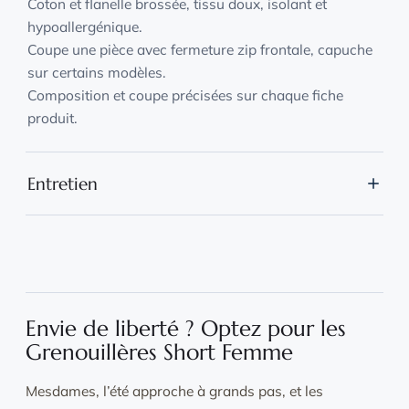
Coton et flanelle brossée, tissu doux, isolant et
hypoallergénique.
Coupe une pièce avec fermeture zip frontale, capuche
sur certains modèles.
Composition et coupe précisées sur chaque fiche
produit.
Entretien
Lavage en machine à 30 °C, lessive douce, vêtement
retourné et placé dans un filet.
Séchage naturel à l'air libre, sans sèche-linge.
Repassage à basse température sur l'envers si
nécessaire.
Envie de liberté ? Optez pour les
Grenouillères Short Femme
Mesdames, l’été approche à grands pas, et les