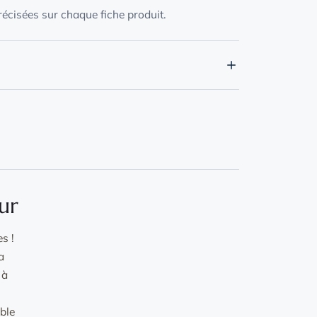
écisées sur chaque fiche produit.
°C, lessive douce, vêtement retourné et placé
ibre, sans sèche-linge.
rature sur l'envers si nécessaire.
ur
s !
a
 à
able