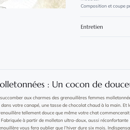
Composition et coupe pr
Entretien
Lavage en machine à 30 
dans un filet.
Séchage naturel à l'air l
Repassage à basse tempé
olletonnées : Un cocon de douce
 succomber aux charmes des grenouillères femmes molletonnée
e dans votre canapé, une tasse de chocolat chaud à la main. Et l
 grenouillère tellement douce que même votre chat commencerait
Fabriquée à partir de molleton ultra-doux, aussi réconfortante
nouillère vous fera oublier que l’hiver dure six mois. Indispens