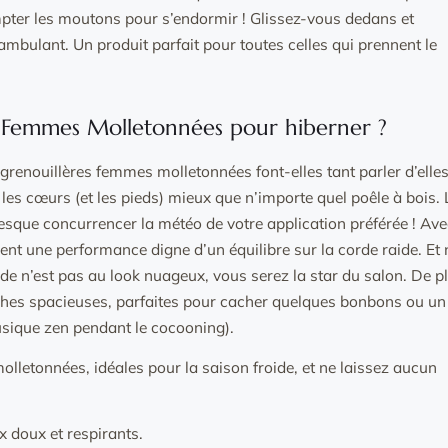
ompter les moutons pour s’endormir ! Glissez-vous dedans et
bulant. Un produit parfait pour toutes celles qui prennent le
es Femmes Molletonnées pour hiberner ?
enouillères femmes molletonnées font-elles tant parler d’elles
er les cœurs (et les pieds) mieux que n’importe quel poêle à bois. 
presque concurrencer la météo de votre application préférée ! Av
rent une performance digne d’un équilibre sur la corde raide. Et 
de n’est pas au look nuageux, vous serez la star du salon. De pl
ches spacieuses, parfaites pour cacher quelques bonbons ou un
musique zen pendant le cocooning).
lletonnées, idéales pour la saison froide, et ne laissez aucun
x doux et respirants.