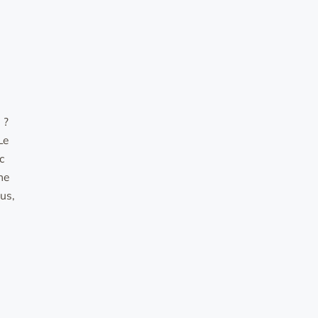
 ?
Le
ec
ne
us,