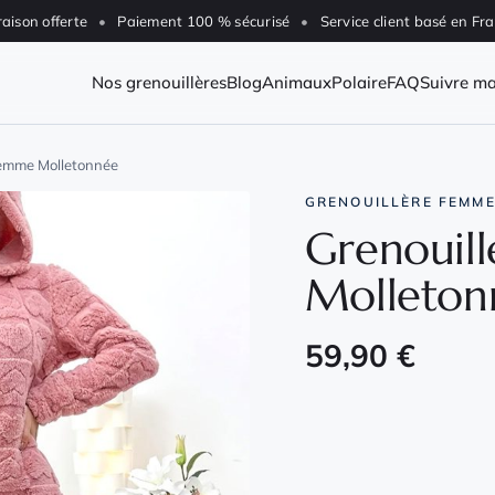
raison offerte
•
Paiement 100 % sécurisé
•
Service client basé en Fr
Nos grenouillères
Blog
Animaux
Polaire
FAQ
Suivre m
Femme Molletonnée
GRENOUILLÈRE FEMME
Grenouil
Molleton
59,90
€