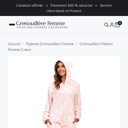
Aller au contenu
Livraison offerte
•
Paiement 100 % sécurisé
•
Service
client basé en France
Grenouillère Femme
0
POUR DES SOIRÉES COCOONING
Nos grenouillères
Accueil
/
Pyjama Grenouillère Femme
/
Grenouillere Polaire
Femme Coeur
Blog
Animaux
Polaire
FAQ
Suivre ma commande