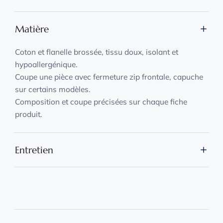
Matière
Coton et flanelle brossée, tissu doux, isolant et
hypoallergénique.
Coupe une pièce avec fermeture zip frontale, capuche
sur certains modèles.
Composition et coupe précisées sur chaque fiche
produit.
Entretien
Lavage en machine à 30 °C, lessive douce, vêtement
retourné et placé dans un filet.
Séchage naturel à l'air libre, sans sèche-linge.
Repassage à basse température sur l'envers si
nécessaire.